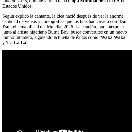
julio de 2026, durante la final de la
Copa Mundial de la FIFA
en
Estados Unidos.
Según explicó la cantante, la idea nació después de ver la enorme
cantidad de videos y coreografías que los fans han creado con
'Dai
Dai'
, el tema oficial del Mundial 2026. La canción, que interpreta
junto al artista nigeriano Burna Boy, busca convertirse en un nuevo
himno futbolero, siguiendo la huella de éxitos como
'Waka Waka'
y
'La La La'.