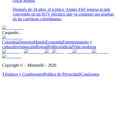
Oscar Repiso
Después de 34 años, el icónico 'Amigo Fiel' regresa al país
convertido en un SUV eléctrico que ya comenzó sus pruebas
en las carreteras colombianas.
Cargando...
Colombia
Deportes
Mundo
Economía
Entretenimiento y
cultura
Investigación
Bogotá
Política
Judicial
Vida moderna
Copyright © – Minuto60 – 2026
Términos y Condiciones
|
Política de Privacidad
|
Conócenos