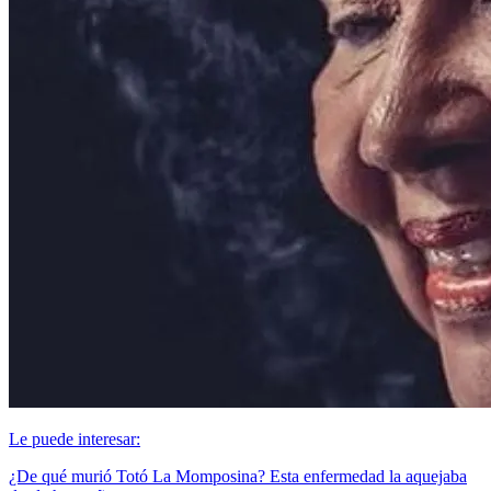
Le puede interesar:
¿De qué murió Totó La Momposina? Esta enfermedad la aquejaba