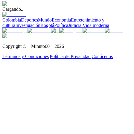
Cargando...
Colombia
Deportes
Mundo
Economía
Entretenimiento y
cultura
Investigación
Bogotá
Política
Judicial
Vida moderna
Copyright © – Minuto60 – 2026
Términos y Condiciones
|
Política de Privacidad
|
Conócenos