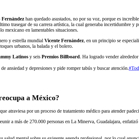
o Fernández
han quedado asustados, no por su voz, porque es increíble
timo trasegar de su carrera artística, la cual generaba incertidumbre y
olo mexicano en lamentables situaciones.
hero y estrella mundial
Vicente Fernández
, en un principio se especia
 toques urbanos, la balada y el bolero.
ammy Latinos
y seis
Premios Billboard
. Ha logrado vender alrededo
e de ansiedad y depresiones y pide romper tabús y buscar atención.
#Tod
preocupa a México?
que atraviesa por un proceso de tratamiento médico para atender padec
 reunir a más de 270.000 personas en La Minerva, Guadalajara, enfatizó
su salud mental sobre su exigente agenda profesional, por lo cual anuncia