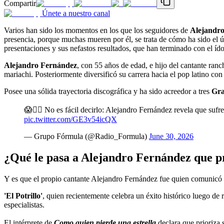
Compartir
Únete a nuestro canal
Varios han sido los momentos en los que los seguidores de
Alejandr
presencia, porque muchas mueren por él, se trata de cómo ha sido el úl
presentaciones y sus nefastos resultados, que han terminado con el íd
Alejandro Fernández
, con 55 años de edad, e hijo del cantante ranc
mariachi. Posteriormente diversificó su carrera hacia el pop latino con
Posee una sólida trayectoria discográfica y ha sido acreedor a tres
Gr
😱👉🏽 No es fácil decirlo: Alejandro Fernández revela que sufr
pic.twitter.com/GE3v54icQX
— Grupo Fórmula (@Radio_Formula)
June 30, 2026
¿Qué le pasa a Alejandro Fernández que 
Y es que el propio cantante Alejandro Fernández fue quien comunicó 
'El Potrillo'
, quien recientemente celebra un éxito histórico luego de
especialistas.
El intérprete de
Como quien pierde una estrella
declara que prioriza 