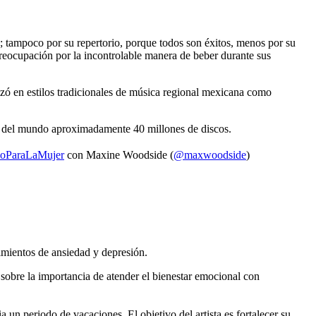
; tampoco por su repertorio, porque todos son éxitos, menos por su
 preocupación por la incontrolable manera de beber durante sus
lizó en estilos tradicionales de música regional mexicana como
r del mundo aproximadamente 40 millones de discos.
oParaLaMujer
con Maxine Woodside (
@maxwoodside
)
imientos de ansiedad y depresión.
 sobre la importancia de atender el bienestar emocional con
 un periodo de vacaciones. El objetivo del artista es fortalecer su