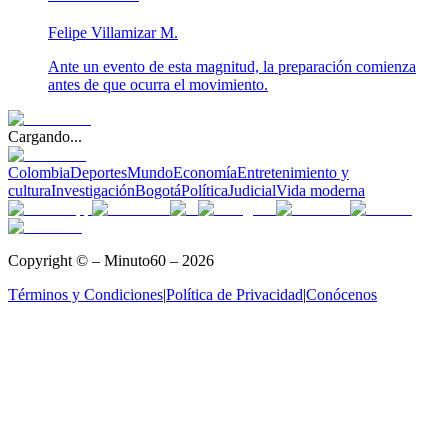
Felipe Villamizar M.
Ante un evento de esta magnitud, la preparación comienza
antes de que ocurra el movimiento.
Cargando...
Colombia
Deportes
Mundo
Economía
Entretenimiento y
cultura
Investigación
Bogotá
Política
Judicial
Vida moderna
Copyright © – Minuto60 – 2026
Términos y Condiciones
|
Política de Privacidad
|
Conócenos