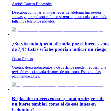
Andrés Botero Benavides
Descubra cómo las antiguas redes de telefonía fija siguen
activas y por qué son el único sistema que no colapsa cuando
fallan los teléfonos móviles.
¿Su vivienda quedó afectada por el fuerte sismo
de 7,4? Estas señales podrían indicar un riesgo
Oscar Repiso
Grietas, desprendimientos y otros daños pueden requerir una
revisión especializada después de un sismo. Estas son las
recomendaciones.
Reglas de supervivencia: ¿cómo protegerse de
un fuerte temblor como el de este lunes en
Colombia?