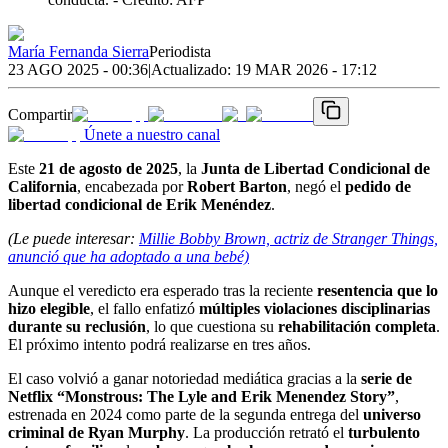
María Fernanda Sierra
Periodista
23 AGO 2025 - 00:36
|
Actualizado:
19 MAR 2026 - 17:12
Compartir
Únete a nuestro canal
Este
21 de agosto de 2025
, la
Junta de Libertad Condicional de
California
, encabezada por
Robert Barton
, negó el
pedido de
libertad condicional de Erik Menéndez
.
(Le puede interesar:
Millie Bobby Brown, actriz de Stranger Things,
anunció que ha adoptado a una bebé)
Aunque el veredicto era esperado tras la reciente
resentencia que lo
hizo elegible
, el fallo enfatizó
múltiples violaciones disciplinarias
durante su reclusión
, lo que cuestiona su
rehabilitación completa
.
El próximo intento podrá realizarse en tres años.
El caso volvió a ganar notoriedad mediática gracias a la
serie de
Netflix “Monstrous: The Lyle and Erik Menendez Story”
,
estrenada en 2024 como parte de la segunda entrega del
universo
criminal de Ryan Murphy
. La producción retrató el
turbulento