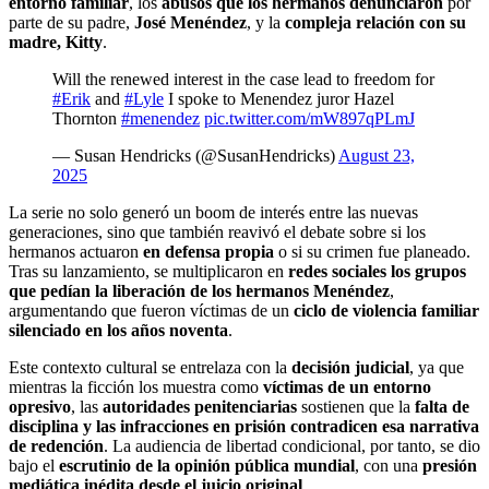
entorno familiar
, los
abusos que los hermanos denunciaron
por
parte de su padre,
José Menéndez
, y la
compleja relación con su
madre, Kitty
.
Will the renewed interest in the case lead to freedom for
#Erik
and
#Lyle
I spoke to Menendez juror Hazel
Thornton
#menendez
pic.twitter.com/mW897qPLmJ
— Susan Hendricks (@SusanHendricks)
August 23,
2025
La serie no solo generó un boom de interés entre las nuevas
generaciones, sino que también reavivó el debate sobre si los
hermanos actuaron
en defensa propia
o si su crimen fue planeado.
Tras su lanzamiento, se multiplicaron en
redes sociales los grupos
que pedían la liberación de los hermanos Menéndez
,
argumentando que fueron víctimas de un
ciclo de violencia familiar
silenciado en los años noventa
.
Este contexto cultural se entrelaza con la
decisión judicial
, ya que
mientras la ficción los muestra como
víctimas de un entorno
opresivo
, las
autoridades penitenciarias
sostienen que la
falta de
disciplina y las infracciones en prisión contradicen esa narrativa
de redención
. La audiencia de libertad condicional, por tanto, se dio
bajo el
escrutinio de la opinión pública mundial
, con una
presión
mediática inédita desde el juicio original
.