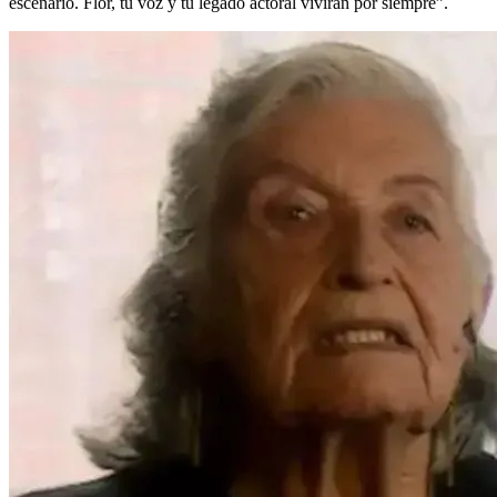
escenario. Flor, tu voz y tu legado actoral vivirán por siempre”.