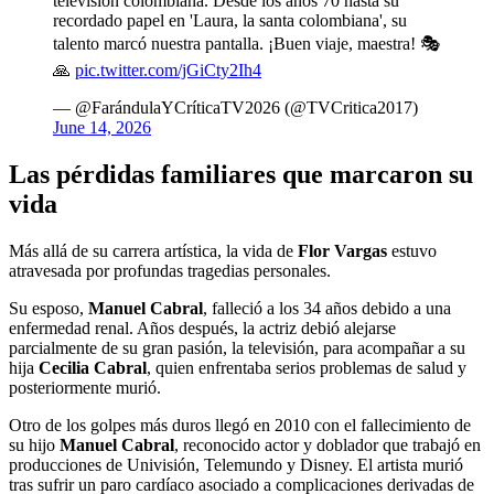
televisión colombiana. Desde los años 70 hasta su
recordado papel en 'Laura, la santa colombiana', su
talento marcó nuestra pantalla. ¡Buen viaje, maestra! 🎭
🙏
pic.twitter.com/jGiCty2Ih4
— @FarándulaYCríticaTV2026 (@TVCritica2017)
June 14, 2026
Las pérdidas familiares que marcaron su
vida
Más allá de su carrera artística, la vida de
Flor Vargas
estuvo
atravesada por profundas tragedias personales.
Su esposo,
Manuel Cabral
, falleció a los 34 años debido a una
enfermedad renal. Años después, la actriz debió alejarse
parcialmente de su gran pasión, la televisión, para acompañar a su
hija
Cecilia Cabral
, quien enfrentaba serios problemas de salud y
posteriormente murió.
Otro de los golpes más duros llegó en 2010 con el fallecimiento de
su hijo
Manuel Cabral
, reconocido actor y doblador que trabajó en
producciones de Univisión, Telemundo y Disney. El artista murió
tras sufrir un paro cardíaco asociado a complicaciones derivadas de