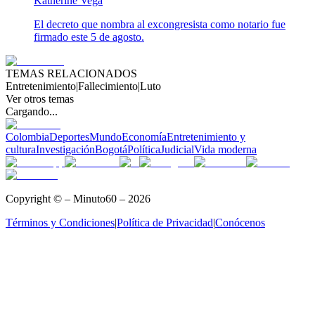
Katherine Vega
El decreto que nombra al excongresista como notario fue
firmado este 5 de agosto.
TEMAS RELACIONADOS
Entretenimiento
|
Fallecimiento
|
Luto
Ver otros temas
Cargando...
Colombia
Deportes
Mundo
Economía
Entretenimiento y
cultura
Investigación
Bogotá
Política
Judicial
Vida moderna
Copyright © – Minuto60 – 2026
Términos y Condiciones
|
Política de Privacidad
|
Conócenos