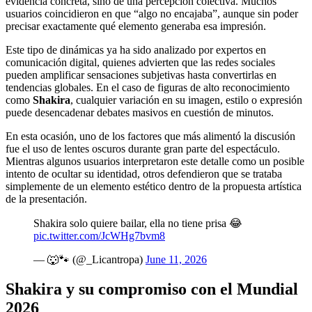
evidencia concreta, sino de una percepción colectiva. Muchos
usuarios coincidieron en que “algo no encajaba”, aunque sin poder
precisar exactamente qué elemento generaba esa impresión.
Este tipo de dinámicas ya ha sido analizado por expertos en
comunicación digital, quienes advierten que las redes sociales
pueden amplificar sensaciones subjetivas hasta convertirlas en
tendencias globales. En el caso de figuras de alto reconocimiento
como
Shakira
, cualquier variación en su imagen, estilo o expresión
puede desencadenar debates masivos en cuestión de minutos.
En esta ocasión, uno de los factores que más alimentó la discusión
fue el uso de lentes oscuros durante gran parte del espectáculo.
Mientras algunos usuarios interpretaron este detalle como un posible
intento de ocultar su identidad, otros defendieron que se trataba
simplemente de un elemento estético dentro de la propuesta artística
de la presentación.
Shakira solo quiere bailar, ella no tiene prisa 😂
pic.twitter.com/JcWHg7bvm8
— 🐺🐾 (@_Licantropa)
June 11, 2026
Shakira y su compromiso con el Mundial
2026