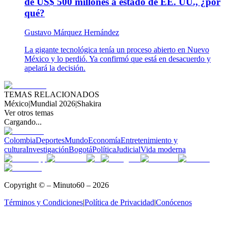
de US$ 500 millones a estado de EE. UU., ¿por
qué?
Gustavo Márquez Hernández
La gigante tecnológica tenía un proceso abierto en Nuevo
México y lo perdió. Ya confirmó que está en desacuerdo y
apelará la decisión.
TEMAS RELACIONADOS
México
|
Mundial 2026
|
Shakira
Ver otros temas
Cargando...
Colombia
Deportes
Mundo
Economía
Entretenimiento y
cultura
Investigación
Bogotá
Política
Judicial
Vida moderna
Copyright © – Minuto60 – 2026
Términos y Condiciones
|
Política de Privacidad
|
Conócenos