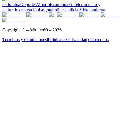
Colombia
Deportes
Mundo
Economía
Entretenimiento y
cultura
Investigación
Bogotá
Política
Judicial
Vida moderna
Copyright © – Minuto60 – 2026
Términos y Condiciones
|
Política de Privacidad
|
Conócenos