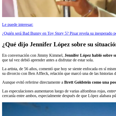
Le puede interesar:
¿Quién será Bad Bunny en Toy Story 5? Pixar revela su inesperado p
¿Qué dijo Jennifer López sobre su situaci
En conversación con Jimmy Kimmel,
Jennifer López habló sobre 
que tal vez debió aprender antes a disfrutar de estar sola.
La artista, de 56 años, comentó que hoy se siente enfocada en sí mism
su divorcio con Ben Affleck, relación que marcó una de las historias
Aunque evitó referirse directamente a
Brett Goldstein como una pos
Las especulaciones aumentaron luego de varias alfombras rojas, entre
cercanía entre ambos, especialmente después de que López alabara púb