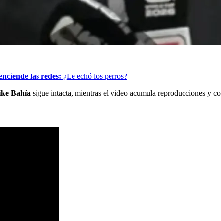
nciende las redes:
¿Le echó los perros?
ike Bahía
sigue intacta, mientras el video acumula reproducciones y co