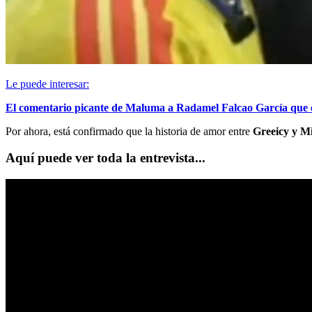
Le puede interesar:
El comentario picante de Maluma a Radamel Falcao García que e
Por ahora, está confirmado que la historia de amor entre
Greeicy y M
Aquí puede ver toda la entrevista...