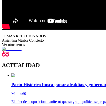
TEMAS RELACIONADOS
Argentina
|
Música
|
Concierto
Ver otros temas
ACTUALIDAD
Pacto Histórico busca ganar alcaldías y goberna
Minuto60
El líder de la oposición manifestó que su grupo político se prep