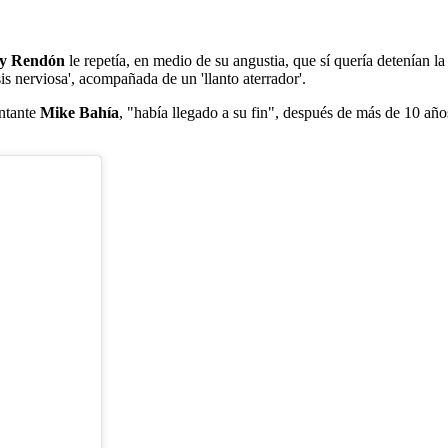
cy Rendón
le repetía, en medio de su angustia, que sí quería detenían l
sis nerviosa', acompañada de un 'llanto aterrador'.
antante
Mike Bahía
, "había llegado a su fin", después de más de 10 años