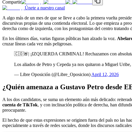
Compartir
Únete a nuestro canal
A algo más de un mes de que se lleve a cabo la primera vuelta preside
discursivas propias de una contienda electoral. Lo que empieza a pre
derecha como de izquierda, con los protagonistas del centro tratando 
En los últimos días, varias figuras públicas han alzado la voz.
Abelard
cruzar líneas cada vez más peligrosas.
🇨🇴🚨| ¡IZQUIERDA CRIMINAL! Rechazamos con absoluta ve
Los aliados de Petro y Cepeda ya nos quitaron a Miguel Uribe
— Libre Oposición (@Libre_Oposicion)
April 12, 2026
¿Quién amenaza a Gustavo Petro desde E
A los dos candidatos, se suma un elemento aún más delicado: reiterado
cuenta de TikTok
, y con inclinación política de derecha, han difun
preocupante.
El hecho de que estas expresiones se originen fuera del país no las h
especialmente a través de redes sociales, donde los discursos radical