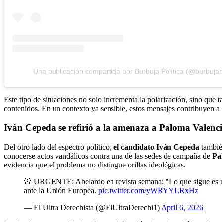
Una publicación compartida por Burbuja Política (@burbujapo
Este tipo de situaciones no solo incrementa la polarización, sino que 
contenidos. En un contexto ya sensible, estos mensajes contribuyen a e
Iván Cepeda se refirió a la amenaza a Paloma Valenc
Del otro lado del espectro político,
el candidato Iván Cepeda
también
conocerse actos vandálicos contra una de las sedes de campaña de
Pa
evidencia que el problema no distingue orillas ideológicas.
🚨 URGENTE: Abelardo en revista semana: "Lo que sigue es un a
ante la Unión Europea.
pic.twitter.com/yWRYYLRxHz
— El Ultra Derechista (@ElUltraDerechi1)
April 6, 2026