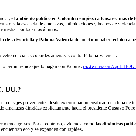
ncial,
el ambiente político en Colombia
empieza a tensarse más de l
ocupar es la escalada de amenazas, intimidaciones y hechos de violencia
de mediar por bajar los ánimos.
o de la Espriella y Paloma Valencia
denunciaron haber recibido amen
hemencia las cobardes amenazas contra Paloma Valencia.
, no permitiremos que lo hagan con Paloma.
pic.twitter.com/cqcLtHOU
E. UU.?
s mensajes provenientes desde exterior han intensificado el clima de te
dido amenazas dirigidas explícitamente hacia el presidente Gustavo Petro
ace menos graves. Por el contrario, evidencia cómo
las dinámicas políti
es encuentran eco y se expanden con rapidez.