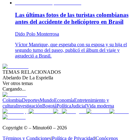
Las últimas fotos de las turistas colombianas
antes del accidente de helicóptero en Brasil
Dido Polo Monterrosa
Víctor Manrique, que esperaba con su esposa y su hija el
segundo turno del paseo, publicó el álbum del viaje y
agradeció a Brasil.
TEMAS RELACIONADOS
Abelardo De La Espriella
Ver otros temas
Cargando...
Colombia
Deportes
Mundo
Economía
Entretenimiento y
cultura
Investigación
Bogotá
Política
Judicial
Vida moderna
Copyright © – Minuto60 – 2026
Términos y Condiciones
|
Política de Privacidad
|
Conócenos