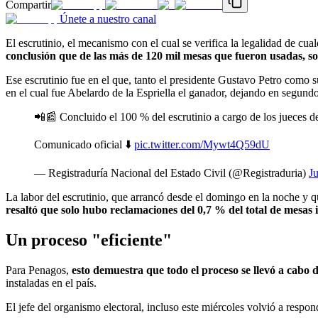
Compartir
Únete a nuestro canal
El escrutinio, el mecanismo con el cual se verifica la legalidad de cu
conclusión que de las más de 120 mil mesas que fueron usadas, so
Ese escrutinio fue en el que, tanto el presidente Gustavo Petro como
en el cual fue Abelardo de la Espriella el ganador, dejando en segundo 
📲📰 Concluido el 100 % del escrutinio a cargo de los jueces d
Comunicado oficial ⬇️
pic.twitter.com/Mywt4Q59dU
— Registraduría Nacional del Estado Civil (@Registraduria)
J
La labor del escrutinio, que arrancó desde el domingo en la noche y qu
resaltó que solo hubo reclamaciones del 0,7 % del total de mesas in
Un proceso "eficiente"
Para Penagos,
esto demuestra que todo el proceso se llevó a cabo 
instaladas en el país.
El jefe del organismo electoral, incluso este miércoles volvió a respon