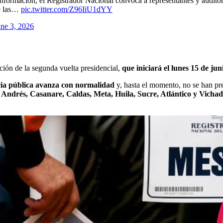
a información, el Registrador Nacional convoca a representantes y audito
le las…
pic.twitter.com/Z96IiU1dYY
une 3, 2026
ción de la segunda vuelta presidencial,
que iniciará el lunes 15 de jun
cia pública avanza con normalidad
y, hasta el momento, no se han pr
Andrés, Casanare, Caldas, Meta, Huila, Sucre, Atlántico y Vicha