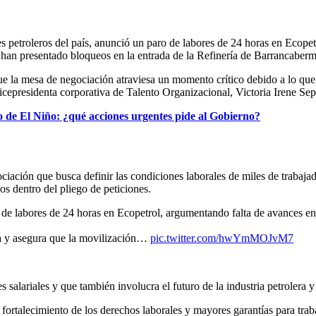
 petroleros del país, anunció un paro de labores de 24 horas en Ecopetr
 han presentado bloqueos en la entrada de la Refinería de Barrancaberm
e la mesa de negociación atraviesa un momento crítico debido a lo que c
vicepresidenta corporativa de Talento Organizacional, Victoria Irene Se
 de El Niño: ¿qué acciones urgentes pide al Gobierno?
iación que busca definir las condiciones laborales de miles de trabaja
s dentro del pliego de peticiones.
e labores de 24 horas en Ecopetrol, argumentando falta de avances en
da y asegura que la movilización…
pic.twitter.com/hwYmMOJvM7
salariales y que también involucra el futuro de la industria petrolera y 
fortalecimiento de los derechos laborales y mayores garantías para traba