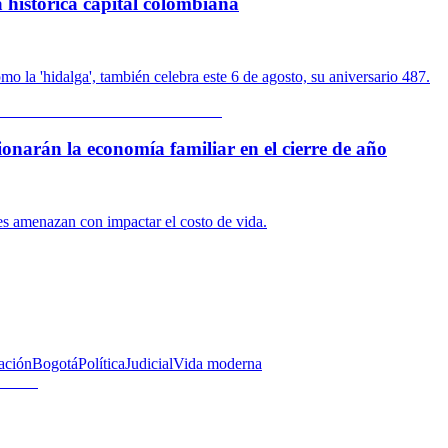
 histórica capital colombiana
o la 'hidalga', también celebra este 6 de agosto, su aniversario 487.
ionarán la economía familiar en el cierre de año
res amenazan con impactar el costo de vida.
ación
Bogotá
Política
Judicial
Vida moderna