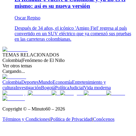
mismo: así es su nueva versión
Oscar Repiso
Después de 34 años, el icónico 'Amigo Fiel' regresa al país
convertido en un SUV eléctrico que ya comenzó sus pruebas
en las carreteras colombianas.
TEMAS RELACIONADOS
Colombia
|
Fenómeno de El Niño
Ver otros temas
Cargando...
Colombia
Deportes
Mundo
Economía
Entretenimiento y
cultura
Investigación
Bogotá
Política
Judicial
Vida moderna
Copyright © – Minuto60 – 2026
Términos y Condiciones
|
Política de Privacidad
|
Conócenos