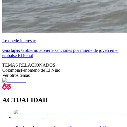
Le puede interesar:
Guatapé:
Gobierno advierte sanciones por muerte de joven en el
embalse El Peñol
TEMAS RELACIONADOS
Colombia
|
Fenómeno de El Niño
Ver otros temas
ACTUALIDAD