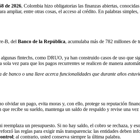
68 de 2026
, Colombia hizo obligatorias las finanzas abiertas, conocid
para ampliar, entre otras cosas, el acceso al crédito. En palabras sim
re-B, del
Banco de la República
, acumulaba más de 782 millones de t
, algunas fintechs, como DRUO, ya han construido casos de uso que sigu
a sola vez para que los pagos recurrentes se realicen de manera automátic
 de banco o una llave acerca funcionalidades que durante años estuvie
 no olvidar un pago, evita moras y, con ello, protege su reputación finan
en que recibe su sueldo, mantenga un saldo de respaldo y revise una ve
ni reemplaza un presupuesto. Si no hay saldo, el cobro se rechaza, y es
reforzó las reglas para exigir más transparencia: las entidades deben in
control
; al contrario, usted conserva siempre la última palabra.