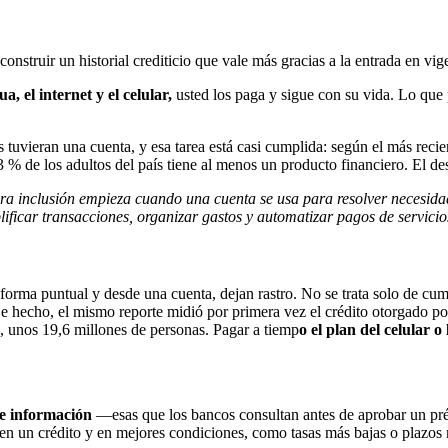
 construir un historial crediticio que vale más gracias a la entrada en vig
gua, el internet y el celular,
usted los paga y sigue con su vida. Lo que
 tuvieran una cuenta, y esa tarea está casi cumplida: según el más reci
3 % de los adultos del país tiene al menos un producto financiero. El des
a inclusión empieza cuando una cuenta se usa para resolver necesidade
ficar transacciones, organizar gastos y automatizar pagos de servicio
forma puntual y desde una cuenta, dejan rastro. No se trata solo de cu
 De hecho, el mismo reporte midió por primera vez el crédito otorgad
os, unos 19,6 millones de personas. Pagar a tiemp
o el plan del celular 
de información
—esas que los bancos consultan antes de aprobar un pr
ben un crédito y en mejores condiciones, como tasas más bajas o plazo