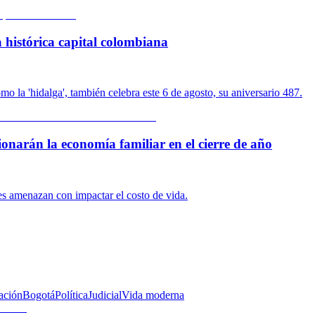
 histórica capital colombiana
o la 'hidalga', también celebra este 6 de agosto, su aniversario 487.
ionarán la economía familiar en el cierre de año
res amenazan con impactar el costo de vida.
ación
Bogotá
Política
Judicial
Vida moderna