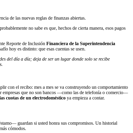
encia de las nuevas reglas de finanzas abiertas.
 probablemente no sabe es que, hechos de cierta manera, esos pagos
ente Reporte de Inclusión
Financiera de la Superintendencia
afío hoy es distinto: que esas cuentas se usen.
s del día a día; deja de ser un lugar donde solo se recibe
s.
mplir con el recibo: mes a mes se va construyendo un comportamiento
o por empresas que no son bancos —como las de telefonía o comercio—
o las cuotas de un electrodoméstico
ya empieza a contar.
éstamo— guardan si usted honra sus compromisos. Un historial
s más cómodos.