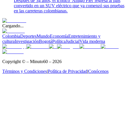
Después de 34 años, el icónico 'Amigo Fiel' regresa al país
convertido en un SUV eléctrico que ya comenzó sus pruebas
en las carreteras colombianas.
Cargando...
Colombia
Deportes
Mundo
Economía
Entretenimiento y
cultura
Investigación
Bogotá
Política
Judicial
Vida moderna
Copyright © – Minuto60 – 2026
Términos y Condiciones
|
Política de Privacidad
|
Conócenos