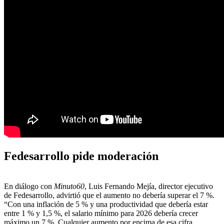
Fedesarrollo pide moderación
En diálogo con
Minuto60
, Luis Fernando Mejía, director ejecutivo
de Fedesarrollo, advirtió que el aumento no debería superar el 7 %.
“Con una inflación de 5 % y una productividad que debería estar
entre 1 % y 1,5 %, el salario mínimo para 2026 debería crecer
máximo un 7 %. Cualquier aumento por encima de esa cifra