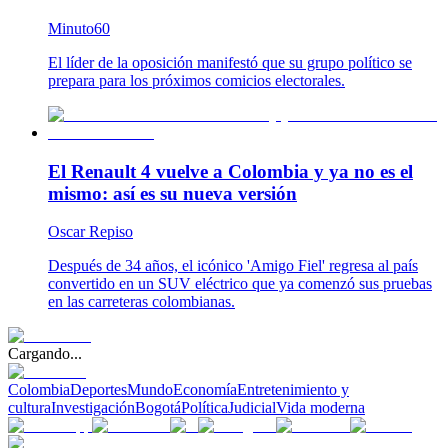
Minuto60
El líder de la oposición manifestó que su grupo político se
prepara para los próximos comicios electorales.
El Renault 4 vuelve a Colombia y ya no es el
mismo: así es su nueva versión
Oscar Repiso
Después de 34 años, el icónico 'Amigo Fiel' regresa al país
convertido en un SUV eléctrico que ya comenzó sus pruebas
en las carreteras colombianas.
Cargando...
Colombia
Deportes
Mundo
Economía
Entretenimiento y
cultura
Investigación
Bogotá
Política
Judicial
Vida moderna