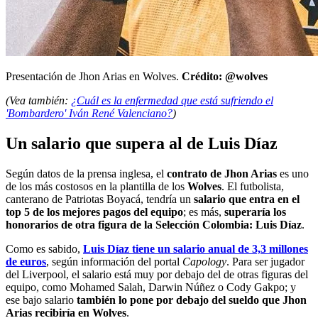
Presentación de Jhon Arias en Wolves.
Crédito: @wolves
(Vea también:
¿Cuál es la enfermedad que está sufriendo el
'Bombardero' Iván René Valenciano?
)
Un salario que supera al de Luis Díaz
Según datos de la prensa inglesa, el
contrato de Jhon Arias
es uno
de los más costosos en la plantilla de los
Wolves
. El futbolista,
canterano de Patriotas Boyacá, tendría un
salario que entra en el
top 5 de los mejores pagos del equipo
; es más,
superaría los
honorarios de otra figura de la Selección Colombia: Luis Díaz
.
Como es sabido,
Luis Díaz tiene un salario anual de 3,3 millones
de euros
, según información del portal
Capology
. Para ser jugador
del Liverpool, el salario está muy por debajo del de otras figuras del
equipo, como Mohamed Salah, Darwin Núñez o Cody Gakpo; y
ese bajo salario
también lo pone por debajo del sueldo que Jhon
Arias recibiría en Wolves
.