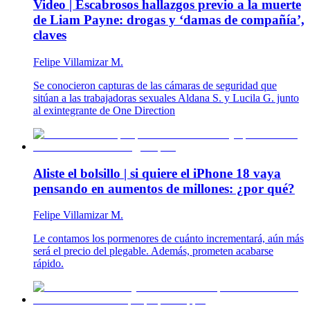
Video | Escabrosos hallazgos previo a la muerte
de Liam Payne: drogas y ‘damas de compañía’,
claves
Felipe Villamizar M.
Se conocieron capturas de las cámaras de seguridad que
sitúan a las trabajadoras sexuales Aldana S. y Lucila G. junto
al exintegrante de One Direction
Aliste el bolsillo | si quiere el iPhone 18 vaya
pensando en aumentos de millones: ¿por qué?
Felipe Villamizar M.
Le contamos los pormenores de cuánto incrementará, aún más
será el precio del plegable. Además, prometen acabarse
rápido.