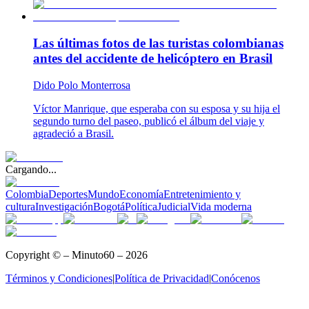
Las últimas fotos de las turistas colombianas
antes del accidente de helicóptero en Brasil
Dido Polo Monterrosa
Víctor Manrique, que esperaba con su esposa y su hija el
segundo turno del paseo, publicó el álbum del viaje y
agradeció a Brasil.
Cargando...
Colombia
Deportes
Mundo
Economía
Entretenimiento y
cultura
Investigación
Bogotá
Política
Judicial
Vida moderna
Copyright © – Minuto60 – 2026
Términos y Condiciones
|
Política de Privacidad
|
Conócenos