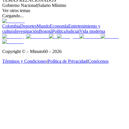
TEMAS RELACIONADOS
Gobierno Nacional
|
Salario Mínimo
Ver otros temas
Cargando...
Colombia
Deportes
Mundo
Economía
Entretenimiento y
cultura
Investigación
Bogotá
Política
Judicial
Vida moderna
Copyright © – Minuto60 – 2026
Términos y Condiciones
|
Política de Privacidad
|
Conócenos