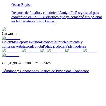
Oscar Repiso
Después de 34 años, el icónico 'Amigo Fiel' regresa al país
convertido en un SUV eléctrico que ya comenzó sus pruebas
en las carreteras colombianas.
Cargando...
Colombia
Deportes
Mundo
Economía
Entretenimiento y
cultura
Investigación
Bogotá
Política
Judicial
Vida moderna
Copyright © – Minuto60 – 2026
Términos y Condiciones
|
Política de Privacidad
|
Conócenos