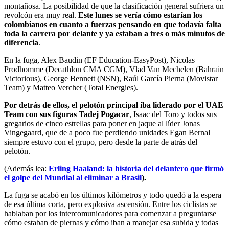
montañosa. La posibilidad de que la clasificación general sufriera un
revolcón era muy real.
Este lunes se vería cómo estarían los
colombianos en cuanto a fuerzas pensando en que todavía falta
toda la carrera por delante y ya estaban a tres o más minutos de
diferencia
.
En la fuga, Alex Baudin (EF Education-EasyPost), Nicolas
Prodhomme (Decathlon CMA CGM), Vlad Van Mechelen (Bahrain
Victorious), George Bennett (NSN), Raúl García Pierna (Movistar
Team) y Matteo Vercher (Total Energies).
Por detrás de ellos, el pelotón principal iba liderado por el UAE
Team con sus figuras Tadej Pogacar
, Isaac del Toro y todos sus
gregarios de cinco estrellas para poner en jaque al líder Jonas
Vingegaard, que de a poco fue perdiendo unidades Egan Bernal
siempre estuvo con el grupo, pero desde la parte de atrás del
pelotón.
(Además lea:
Erling Haaland: la historia del delantero que firmó
el golpe del Mundial al eliminar a Brasil
).
La fuga se acabó en los últimos kilómetros y todo quedó a la espera
de esa última corta, pero explosiva ascensión. Entre los ciclistas se
hablaban por los intercomunicadores para comenzar a preguntarse
cómo estaban de piernas y cómo iban a manejar esa subida y todas