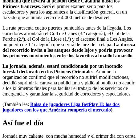
montaña que llevará al pelotón desde Cataluña hasta los
Pirineos franceses
. Será el primer examen serio para los
escaladores y para los aspirantes a la clasificación general, en un
trazado que acumula cerca de 4.000 metros de desnivel.
La ruta presenta cuatro puertos puntuables antes de la llegada. Los
corredores afrontarán el Coll de Canes (3.ª categoría), el Col de la
Perche (2.ª), el Col de la Llose (1.ª) y el ascenso final a Les Angles,
un puerto de 1.ª categoría que servirá de juez de la etapa.
La dureza
del recorrido invita a los ataques desde lejos y podría provocar
los primeros movimientos entre los favoritos al maillot amarillo
.
La jornada, además, estará condicionada por un incendio
forestal declarado en los Pirineos Orientales
. Aunque la
organización confirmó que el recorrido no sufrirá modificaciones,
decidió suprimir la caravana publicitaria y pidió al público no acudir
a los kilómetros finales para facilitar el trabajo de los servicios de
emergencia y garantizar la seguridad de corredores y espectadores.
(También lea:
Bolsa de jugadores Liga BetPlay II: los dos
jugadores con los que América rompería el mercado
).
Así fue el día
Jornada muy caliente, con mucha humedad y el primer día con carga