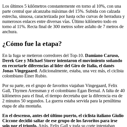
Los últimos 5 kilómetros constantemente en torno al 10%, con una
parte central que alcanzaba máximas del 15%. Subida con calzada
estrecha, sinuosa, caracterizada por hasta ocho curvas de herradura y
numerosos enlaces entre diversas vías. Último kilómetro todo en
torno al 11%. Recta final de 300 metros sobre asfalto de 7 metros de
anchura.
¿Cómo fue la etapa?
En la fuga se metieron corredores del Top-10.
Damiano Caruso,
Derek Gee y Michael Storer intentaron el movimiento soñando
en recortarle diferencias al líder del Giro de Italia, el danés
Jonas Vingegaard
. Adicionalmente, estaba, una vez más, el ciclista
colombiano Éiner Rubio.
Por su parte, en el grupo de favoritos viajaban Vingegaard, Felix
Gall, Thymen Arensman y el colombiano Egan Bernal. A falta de 40
kilómetros para el final, el tiempo decretaba que la diferencia era de
2 minutos 50 segundos. La guerra estaba servida para la penúltima
etapa de alta montaña.
En el descenso, antes del último puerto, el ciclista italiano Giulio
Ciccone decidió saltar de ese grupo de los favoritos para irse
solo por el triunfo.
Atrás, Felix Gall y toda su corte intentaban