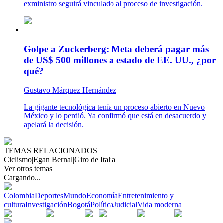
exministro seguirá vinculado al proceso de investigación.
Golpe a Zuckerberg: Meta deberá pagar más
de US$ 500 millones a estado de EE. UU., ¿por
qué?
Gustavo Márquez Hernández
La gigante tecnológica tenía un proceso abierto en Nuevo
México y lo perdió. Ya confirmó que está en desacuerdo y
apelará la decisión.
TEMAS RELACIONADOS
Ciclismo
|
Egan Bernal
|
Giro de Italia
Ver otros temas
Cargando...
Colombia
Deportes
Mundo
Economía
Entretenimiento y
cultura
Investigación
Bogotá
Política
Judicial
Vida moderna