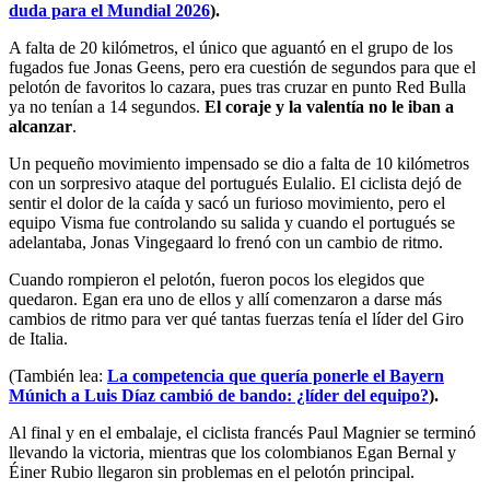
duda para el Mundial 2026
).
A falta de 20 kilómetros, el único que aguantó en el grupo de los
fugados fue Jonas Geens, pero era cuestión de segundos para que el
pelotón de favoritos lo cazara, pues tras cruzar en punto Red Bulla
ya no tenían a 14 segundos.
El coraje y la valentía no le iban a
alcanzar
.
Un pequeño movimiento impensado se dio a falta de 10 kilómetros
con un sorpresivo ataque del portugués Eulalio. El ciclista dejó de
sentir el dolor de la caída y sacó un furioso movimiento, pero el
equipo Visma fue controlando su salida y cuando el portugués se
adelantaba, Jonas Vingegaard lo frenó con un cambio de ritmo.
Cuando rompieron el pelotón, fueron pocos los elegidos que
quedaron. Egan era uno de ellos y allí comenzaron a darse más
cambios de ritmo para ver qué tantas fuerzas tenía el líder del Giro
de Italia.
(También lea:
La competencia que quería ponerle el Bayern
Múnich a Luis Díaz cambió de bando: ¿líder del equipo?
).
Al final y en el embalaje, el ciclista francés Paul Magnier se terminó
llevando la victoria, mientras que los colombianos Egan Bernal y
Éiner Rubio llegaron sin problemas en el pelotón principal.