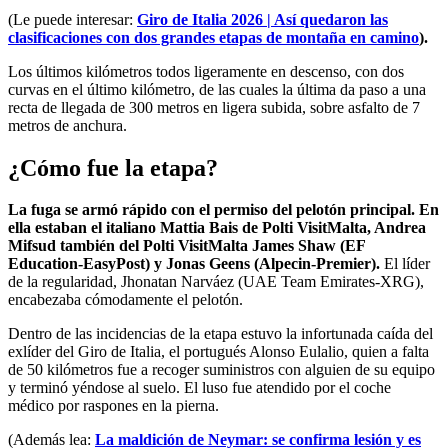
(Le puede interesar:
Giro de Italia 2026 | Así quedaron las
clasificaciones con dos grandes etapas de montaña en camino
).
Los últimos kilómetros todos ligeramente en descenso, con dos
curvas en el último kilómetro, de las cuales la última da paso a una
recta de llegada de 300 metros en ligera subida, sobre asfalto de 7
metros de anchura.
¿Cómo fue la etapa?
La fuga se armó rápido con el permiso del pelotón principal. En
ella estaban el italiano Mattia Bais de Polti VisitMalta, Andrea
Mifsud también del Polti VisitMalta James Shaw (EF
Education-EasyPost) y Jonas Geens (Alpecin-Premier).
El líder
de la regularidad, Jhonatan Narváez (UAE Team Emirates-XRG),
encabezaba cómodamente el pelotón.
Dentro de las incidencias de la etapa estuvo la infortunada caída del
exlíder del Giro de Italia, el portugués Alonso Eulalio, quien a falta
de 50 kilómetros fue a recoger suministros con alguien de su equipo
y terminó yéndose al suelo. El luso fue atendido por el coche
médico por raspones en la pierna.
(Además lea:
La maldición de Neymar: se confirma lesión y es