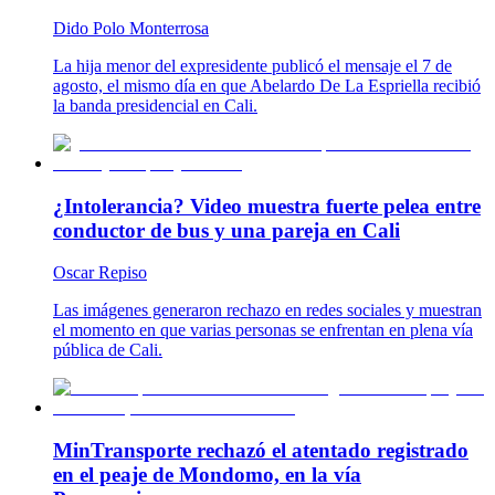
Dido Polo Monterrosa
La hija menor del expresidente publicó el mensaje el 7 de
agosto, el mismo día en que Abelardo De La Espriella recibió
la banda presidencial en Cali.
¿Intolerancia? Video muestra fuerte pelea entre
conductor de bus y una pareja en Cali
Oscar Repiso
Las imágenes generaron rechazo en redes sociales y muestran
el momento en que varias personas se enfrentan en plena vía
pública de Cali.
MinTransporte rechazó el atentado registrado
en el peaje de Mondomo, en la vía