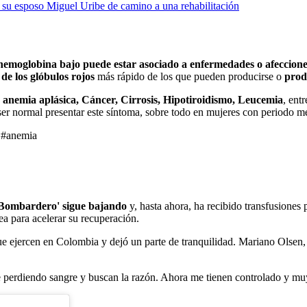
su esposo Miguel Uribe de camino a una rehabilitación
hemoglobina bajo puede estar asociado a enfermedades o afeccion
de los glóbulos rojos
más rápido de los que pueden producirse o
prod
:
anemia aplásica, Cáncer, Cirrosis, Hipotiroidismo, Leucemia
, ent
ser normal presentar este síntoma, sobre todo en mujeres con periodo m
 #anemia
'Bombardero' sigue bajando
y, hasta ahora, ha recibido transfusiones 
ea para acelerar su recuperación.
e ejercen en Colombia y dejó un parte de tranquilidad. Mariano Olsen,
e perdiendo sangre y buscan la razón. Ahora me tienen controlado y mu