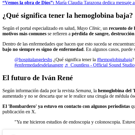
“Vemos la obra de Dios”:
María Claudia Tarazona dedica mensaje a 
¿Qué significa tener la hemoglobina baja?
Según el portal especializado en salud,
Mayo Clinic,
un
recuento de 
motivos más comunes
se refieren a
pérdida de sangre, destrucción 
Dentro de las enfermedades que hacen que esto suceda se encuentran
bajo no siempre es signo de enfermedad
. En algunos casos, puede 
@hospitalangeleshs
¿Qué significa tener la
#hemoglobinabaja
?
#enfermedadesdelasangre
♬ Countless - Official Sound Studio
El futuro de Iván René
Según información dada por la revista
Semana,
la
hemoglobina del 
aumentado y no se descarta que se le realice una cirugía de médula ós
El 'Bombardero' ya estuvo en contacto con algunos periodistas
qu
publicación en X.
"Ya me hicieron estudios de endoscopia y colonoscopia. Estuv