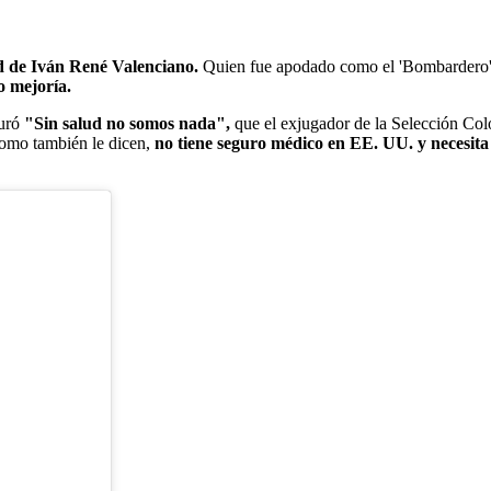
d de Iván René Valenciano.
Quien fue apodado como el 'Bombardero' 
o mejoría.
guró
"Sin salud no somos nada",
que el exjugador de la Selección Col
como también le dicen,
no tiene seguro médico en EE. UU. y necesit