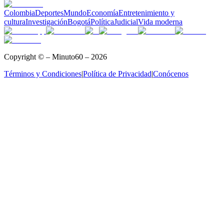
Colombia
Deportes
Mundo
Economía
Entretenimiento y
cultura
Investigación
Bogotá
Política
Judicial
Vida moderna
Copyright © – Minuto60 – 2026
Términos y Condiciones
|
Política de Privacidad
|
Conócenos