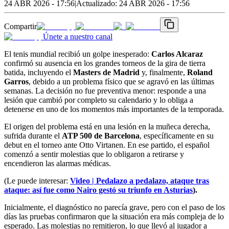
24 ABR 2026 - 17:56
|
Actualizado:
24 ABR 2026 - 17:56
Compartir
Únete a nuestro canal
El tenis mundial recibió un golpe inesperado:
Carlos Alcaraz
confirmó su ausencia en los grandes torneos de la gira de tierra
batida, incluyendo el
Masters de Madrid
y, finalmente,
Roland
Garros
, debido a un problema físico que se agravó en las últimas
semanas. La decisión no fue preventiva menor: responde a una
lesión que cambió por completo su calendario y lo obliga a
detenerse en uno de los momentos más importantes de la temporada.
El origen del problema está en una lesión en la muñeca derecha,
sufrida durante el
ATP 500 de Barcelona
, específicamente en su
debut en el torneo ante Otto Virtanen. En ese partido, el español
comenzó a sentir molestias que lo obligaron a retirarse y
encendieron las alarmas médicas.
(Le puede interesar:
Video | Pedalazo a pedalazo, ataque tras
ataque: así fue como Nairo gestó su triunfo en Asturias
).
Inicialmente, el diagnóstico no parecía grave, pero con el paso de los
días las pruebas confirmaron que la situación era más compleja de lo
esperado. Las molestias no remitieron, lo que llevó al jugador a