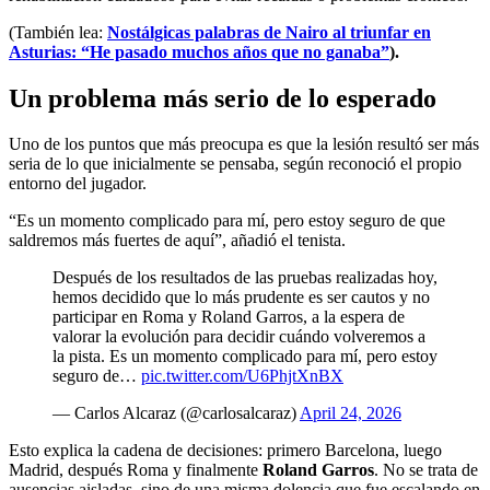
(También lea:
Nostálgicas palabras de Nairo al triunfar en
Asturias: “He pasado muchos años que no ganaba”
).
Un problema más serio de lo esperado
Uno de los puntos que más preocupa es que la lesión resultó ser más
seria de lo que inicialmente se pensaba, según reconoció el propio
entorno del jugador.
“
Es un momento complicado para mí, pero estoy seguro de que
saldremos más fuertes de aquí”, añadió el tenista.
Después de los resultados de las pruebas realizadas hoy,
hemos decidido que lo más prudente es ser cautos y no
participar en Roma y Roland Garros, a la espera de
valorar la evolución para decidir cuándo volveremos a
la pista. Es un momento complicado para mí, pero estoy
seguro de…
pic.twitter.com/U6PhjtXnBX
— Carlos Alcaraz (@carlosalcaraz)
April 24, 2026
Esto explica la cadena de decisiones: primero Barcelona, luego
Madrid, después Roma y finalmente
Roland Garros
. No se trata de
ausencias aisladas, sino de una misma dolencia que fue escalando en