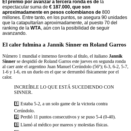
El premio por avanzar a tercera ronda es de
la
espectacular suma de
€ 187.000, que son
aproximadamente en pesos colombianos de
800
millones. Entre tanto, en los puntos, se asegura 90 unidades
que la catapultarían aproximadamente, al puesto 70 del
ranking de la
WTA
, aún con la posibilidad de seguir
avanzando.
El calor fulmina a Jannik Sinner en Roland Garros
Número 1 mundial e inmenso favorito al título, el italiano
Jannik
Sinner
se despidió de Roland Garros este jueves en segunda ronda
al caer ante el argentino Juan Manuel Cerúndolo (56º); 6-3, 6-2, 5-7,
1-6 y 1-6, en un duelo en el que se derrumbó físicamente por el
calor.
INCREÍBLE LO QUE ESTÁ SUCEDIENDO CON
SINNER.
1️⃣ Estaba 5-2, a un solo game de la victoria contra
Cerúndolo.
2️⃣ Perdió 11 puntos consecutivos y se puso 5-4 (0-40).
3️⃣ Llamó al médico por mareos y molestias físicas.