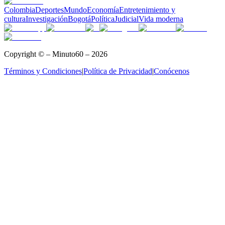
Colombia
Deportes
Mundo
Economía
Entretenimiento y
cultura
Investigación
Bogotá
Política
Judicial
Vida moderna
Copyright © – Minuto60 – 2026
Términos y Condiciones
|
Política de Privacidad
|
Conócenos