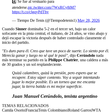
4️⃣ Se fue al vestuario para
atenderse.
pic.twitter.com/7WxRCy8iM7
https://t.co/clgqyPdTbv
— Tiempo De Tenis (@Tiempodetenis1)
May 28, 2026
Cuando
Sinner
dominaba 5-2 en el tercer set, bajo un calor
sofocante en la pista central, el italiano, de 24 años, se vino abajo y
dejó escapar la victoria después de haber controlado claramente el
inicio del partido.
"Es duro para él. Creo que tuve un poco de suerte. Lo siento por él.
Merecía ganar y luego no sé qué le pasó",
dijo
Cerúndolo
nada
más terminar su partido en la
Philippe Chatrier
, una caldera a más
de 30 grados y un sol resplandeciente.
Quizá calambres, quizá la presión, pero espero que se
recupere. Estoy súper contento. Voy a seguir intentando
jugar lo mejor posible. Es un torneo que me encanta
jugar, la tierra batida es mi mejor superficie.
Juan Manuel Cerúndolo, tenista argentino
TEMAS RELACIONADOS
Camila Osorio
|
Francia
|
Tenis Colombiano
|
Roland Garros
|
WTA