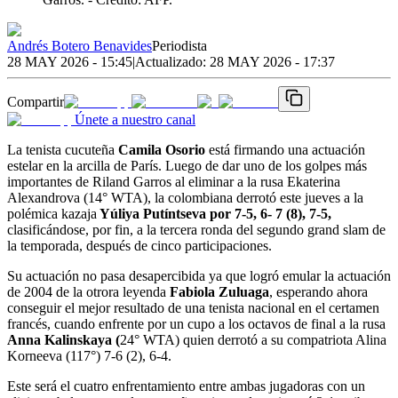
Andrés Botero Benavides
Periodista
28 MAY 2026 - 15:45
|
Actualizado:
28 MAY 2026 - 17:37
Compartir
Únete a nuestro canal
La tenista cucuteña
Camila Osorio
está firmando una actuación
estelar en la arcilla de París. Luego de dar uno de los golpes más
importantes de Riland Garros al eliminar a la rusa Ekaterina
Alexandrova (14° WTA), la colombiana derrotó este jueves a la
polémica kazaja
Yúliya Putíntseva por 7-5, 6- 7 (8), 7-5,
clasificándose, por fin, a la tercera ronda del segundo grand slam de
la temporada, después de cinco participaciones.
Su actuación no pasa desapercibida ya que logró emular la actuación
de 2004 de la otrora leyenda
Fabiola Zuluaga
, esperando ahora
conseguir el mejor resultado de una tenista nacional en el certamen
francés, cuando enfrente por un cupo a los octavos de final a la rusa
Anna Kalinskaya (
24° WTA) quien derrotó a su compatriota Alina
Korneeva (117°) 7-6 (2), 6-4.
Este será el cuatro enfrentamiento entre ambas jugadoras con un