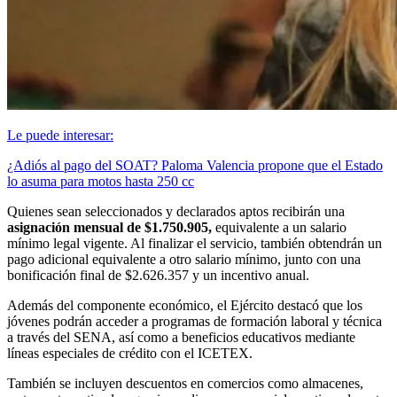
Le puede interesar:
¿Adiós al pago del SOAT? Paloma Valencia propone que el Estado
lo asuma para motos hasta 250 cc
Quienes sean seleccionados y declarados aptos recibirán una
asignación mensual de $1.750.905,
equivalente a un salario
mínimo legal vigente. Al finalizar el servicio, también obtendrán un
pago adicional equivalente a otro salario mínimo, junto con una
bonificación final de $2.626.357 y un incentivo anual.
Además del componente económico, el Ejército destacó que los
jóvenes podrán acceder a programas de formación laboral y técnica
a través del SENA, así como a beneficios educativos mediante
líneas especiales de crédito con el ICETEX.
También se incluyen descuentos en comercios como almacenes,