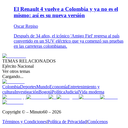
El Renault 4 vuelve a Colombia y ya no es el
mismo: así es su nueva versión
Oscar Repiso
Después de 34 años, el icónico 'Amigo Fiel' regresa al país
convertido en un SUV eléctrico que ya comenzó sus pruebas
en las carreteras colombianas.
TEMAS RELACIONADOS
Ejército Nacional
Ver otros temas
Cargando...
Colombia
Deportes
Mundo
Economía
Entretenimiento y
cultura
Investigación
Bogotá
Política
Judicial
Vida moderna
Copyright © – Minuto60 – 2026
Términos y Condiciones
|
Política de Privacidad
|
Conócenos