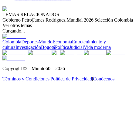
TEMAS RELACIONADOS
Gobierno Petro
|
James Rodríguez
|
Mundial 2026
|
Selección Colombia
Ver otros temas
Cargando...
Colombia
Deportes
Mundo
Economía
Entretenimiento y
cultura
Investigación
Bogotá
Política
Judicial
Vida moderna
Copyright © – Minuto60 – 2026
Términos y Condiciones
|
Política de Privacidad
|
Conócenos