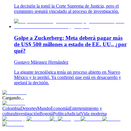
La decisión la tomó la Corte Suprema de Justicia, pero el
exministro seguirá vinculado al proceso de investigación.
Golpe a Zuckerberg: Meta deberá pagar más
de US$ 500 millones a estado de EE. UU., ¿por
qué?
Gustavo Márquez Hernández
La gigante tecnológica tenía un proceso abierto en Nuevo
México y lo perdió. Ya confirmó que está en desacuerdo y
apelará la decisión.
Cargando...
Colombia
Deportes
Mundo
Economía
Entretenimiento y
cultura
Investigación
Bogotá
Política
Judicial
Vida moderna