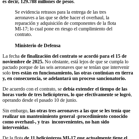
es decir, 129.788 millones de pesos
.
Se evidencia retrasos para la entrega de las tres
aeronaves a las que se debe hacer el overhaul, la
reparación y adquisición de componentes de la flota
MI-17; lo cual pone en riesgo el cumplimiento del
contrato.
Ministerio de Defensa
La fecha
de finalización del contrato se acordó para el 15 de
noviembre de 2025.
No obstante, está lejos de que se cumpla lo
pactado porque de las seis aeronaves que se tenían que intervenir
solo
tres están en funcionamiento, las otras continúan en tierra
y, en consecuencia, se adelantará un proceso sancionatorio.
De acuerdo con el contrato, se
debía extender el tiempo de las
horas vuelo de tres helicópteros, lo que efectivamente se logró
,
operando desde el pasado 10 de junio.
Sin embargo,
las otras tres aeronaves a las que se les tenía que
realizar un mantenimiento general -procedimiento conocido
como overhaul-, y tras
inconvenientes, no han sido
intervenidas
.
De la flota
de 11 helicópteros MI-17 que actualmente tiene el