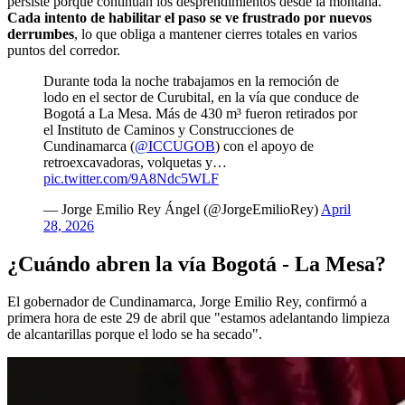
persiste porque continúan los desprendimientos desde la montaña.
Cada intento de habilitar el paso se ve frustrado por nuevos
derrumbes
, lo que obliga a mantener cierres totales en varios
puntos del corredor.
Durante toda la noche trabajamos en la remoción de
lodo en el sector de Curubital, en la vía que conduce de
Bogotá a La Mesa. Más de 430 m³ fueron retirados por
el Instituto de Caminos y Construcciones de
Cundinamarca (
@ICCUGOB
) con el apoyo de
retroexcavadoras, volquetas y…
pic.twitter.com/9A8Ndc5WLF
— Jorge Emilio Rey Ángel (@JorgeEmilioRey)
April
28, 2026
¿Cuándo abren la vía Bogotá - La Mesa?
El gobernador de Cundinamarca, Jorge Emilio Rey, confirmó a
primera hora de este 29 de abril que "estamos adelantando limpieza
de alcantarillas porque el lodo se ha secado".