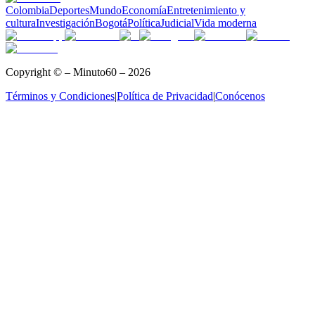
Colombia
Deportes
Mundo
Economía
Entretenimiento y
cultura
Investigación
Bogotá
Política
Judicial
Vida moderna
Copyright © – Minuto60 – 2026
Términos y Condiciones
|
Política de Privacidad
|
Conócenos