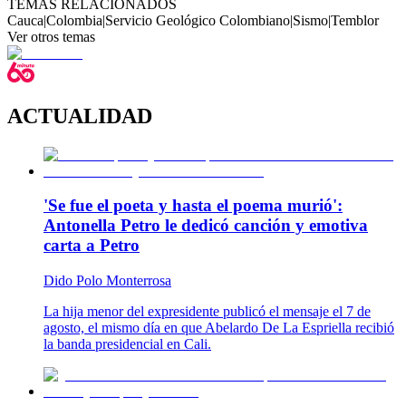
TEMAS RELACIONADOS
Cauca
|
Colombia
|
Servicio Geológico Colombiano
|
Sismo
|
Temblor
Ver otros temas
ACTUALIDAD
'Se fue el poeta y hasta el poema murió':
Antonella Petro le dedicó canción y emotiva
carta a Petro
Dido Polo Monterrosa
La hija menor del expresidente publicó el mensaje el 7 de
agosto, el mismo día en que Abelardo De La Espriella recibió
la banda presidencial en Cali.