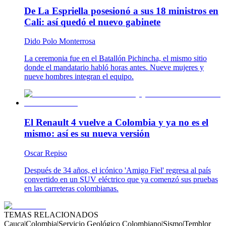
De La Espriella posesionó a sus 18 ministros en
Cali: así quedó el nuevo gabinete
Dido Polo Monterrosa
La ceremonia fue en el Batallón Pichincha, el mismo sitio
donde el mandatario habló horas antes. Nueve mujeres y
nueve hombres integran el equipo.
El Renault 4 vuelve a Colombia y ya no es el
mismo: así es su nueva versión
Oscar Repiso
Después de 34 años, el icónico 'Amigo Fiel' regresa al país
convertido en un SUV eléctrico que ya comenzó sus pruebas
en las carreteras colombianas.
TEMAS RELACIONADOS
Cauca
|
Colombia
|
Servicio Geológico Colombiano
|
Sismo
|
Temblor