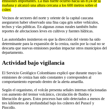
emisiones importantes. La más fuerte ocurrió hacia las 8:24 de la
mañana y alcanzó una altura cercana a los 600 metros sobre el
cráter.
Vecinos de sectores del norte y oriente de la capital caucana
aseguraron haber observado una fina capa gris sobre vehículos,
techos y vías públicas. En algunas zonas rurales también hubo
reportes de afectaciones leves en cultivos y fuentes hídricas.
Las autoridades insistieron en que la dirección del viento ha sido
determinante para la expansión de la ceniza, razón por la cual no se
descarta que nuevas emisiones puedan impactar otros municipios del
departamento.
Actividad bajo vigilancia
El Servicio Geológico Colombiano explicó que durante mayo las
emisiones de ceniza han sido constantes y corresponden al
comportamiento esperado dentro de la alerta amarilla.
Según el organismo, el volcán presenta señales internas relacionadas
con aumento del tremor volcánico, circulación de fluidos y
liberación de gases. Estos procesos han sido detectados a menos de
tres kilómetros de profundidad bajo los cráteres del Puracé y
Piocollo.