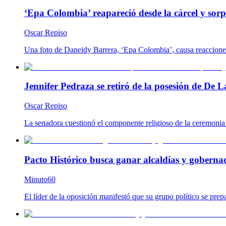
‘Epa Colombia’ reapareció desde la cárcel y so
Oscar Repiso
Una foto de Daneidy Barrera, ‘Epa Colombia’, causa reacciones e
Jennifer Pedraza se retiró de la posesión de De L
Oscar Repiso
La senadora cuestionó el componente religioso de la ceremonia y
Pacto Histórico busca ganar alcaldías y goberna
Minuto60
El líder de la oposición manifestó que su grupo político se prep