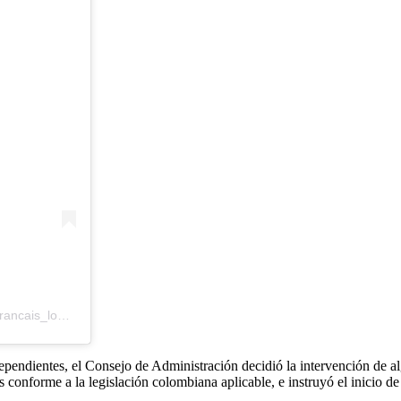
Una publicación compartida por LfBogota Louis-Pasteur (@lycee_francais_louis_pasteur)
pendientes, el Consejo de Administración decidió la intervención de al
s conforme a la legislación colombiana aplicable, e instruyó el inicio de