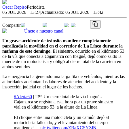
Oscar Repiso
Periodista
05 JUL 2026 - 13:27
|
Actualizado:
05 JUL 2026 - 13:42
Compartir
Únete a nuestro canal
Un grave accidente de tránsito mantiene completamente
paralizada la movilidad en el corredor de La Línea durante la
mañana de este domingo.
El siniestro, ocurrido en el kilómetro 53
de la vía que conecta a Cajamarca con Ibagué, dejó como saldo la
muerte de un motociclista y obligó al cierre total de la carretera en
ambos sentidos.
La emergencia ha generado una larga fila de vehículos, mientras las
autoridades adelantan las labores de atención del accidente y la
inspección judicial en el lugar de los hechos.
#Alerta60
| ‼️🚨 Un cierre total de la vía Ibagué -
Cajamarca se registra a esta hora por un grave siniestro
vial en el kilómetro 53, a la altura de La Línea.
El choque entre una motocicleta y un camión dejó al
motociclista fallecido, y el levantamiento del cuerpo
mantiene el…
pic.twitter.com/ZBaXCSYZlN