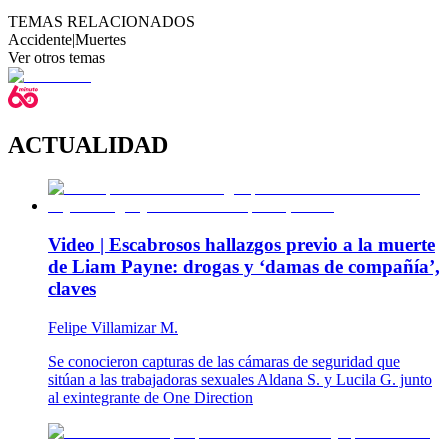
TEMAS RELACIONADOS
Accidente
|
Muertes
Ver otros temas
ACTUALIDAD
Video | Escabrosos hallazgos previo a la muerte
de Liam Payne: drogas y ‘damas de compañía’,
claves
Felipe Villamizar M.
Se conocieron capturas de las cámaras de seguridad que
sitúan a las trabajadoras sexuales Aldana S. y Lucila G. junto
al exintegrante de One Direction