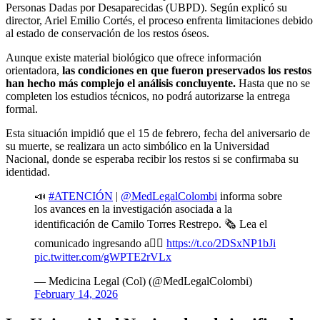
Personas Dadas por Desaparecidas (UBPD). Según explicó su
director, Ariel Emilio Cortés, el proceso enfrenta limitaciones debido
al estado de conservación de los restos óseos.
Aunque existe material biológico que ofrece información
orientadora,
las condiciones en que fueron preservados los restos
han hecho más complejo el análisis concluyente.
Hasta que no se
completen los estudios técnicos, no podrá autorizarse la entrega
formal.
Esta situación impidió que el 15 de febrero, fecha del aniversario de
su muerte, se realizara un acto simbólico en la Universidad
Nacional, donde se esperaba recibir los restos si se confirmaba su
identidad.
📣
#ATENCIÓN
|
@MedLegalColombi
informa sobre
los avances en la investigación asociada a la
identificación de Camilo Torres Restrepo. 🗞️ Lea el
comunicado ingresando a👉🏼
https://t.co/2DSxNP1bJi
pic.twitter.com/gWPTE2rVLx
— Medicina Legal (Col) (@MedLegalColombi)
February 14, 2026