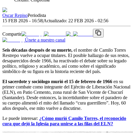
Oscar Repiso
Periodista
15 FEB 2026 - 16:58
|
Actualizado:
22 FEB 2026 - 02:56
Compartir
Únete a nuestro canal
Seis décadas después de su muerte,
el nombre de Camilo Torres
Restrepo vuelve a ocupar titulares. El posible hallazgo de sus restos,
desaparecidos desde 1966, ha reactivado el debate sobre su legado
político, religioso y académico, así como sobre el significado
simbólico de su figura en la historia reciente del país.
El sacerdote y sociólogo murió el 15 de febrero de 1966
en su
primer combate como integrante del Ejército de Liberación Nacional
(ELN), en Patio Cemento, zona rural de San Vicente de Chucurí
(Santander). Desde entonces, la incertidumbre sobre el paradero de
su cuerpo alimentó el mito del llamado “cura guerrillero”. Hoy, 60
años después, ese mito vuelve a discutirse.
Le puede interesar:
¿Cómo murió Camilo Torres, el reconocido
cura que dejó la Iglesia para unirse a las filas del ELN?