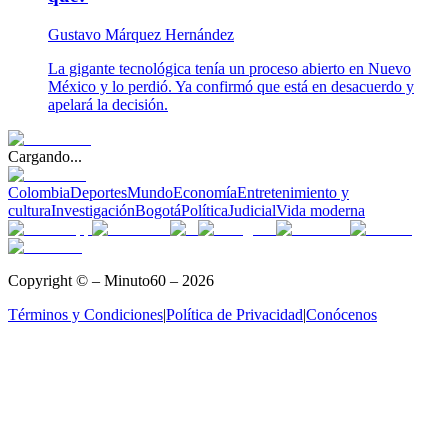
Gustavo Márquez Hernández
La gigante tecnológica tenía un proceso abierto en Nuevo
México y lo perdió. Ya confirmó que está en desacuerdo y
apelará la decisión.
Cargando...
Colombia
Deportes
Mundo
Economía
Entretenimiento y
cultura
Investigación
Bogotá
Política
Judicial
Vida moderna
Copyright © – Minuto60 – 2026
Términos y Condiciones
|
Política de Privacidad
|
Conócenos