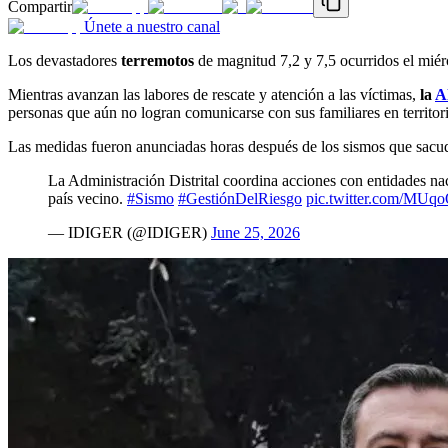
Compartir
Únete a nuestro canal
Los devastadores
terremotos
de magnitud 7,2 y 7,5 ocurridos el miér
Mientras avanzan las labores de rescate y atención a las víctimas,
la
A
personas que aún no logran comunicarse con sus familiares en territor
Las medidas fueron anunciadas horas después de los sismos que sacu
La Administración Distrital coordina acciones con entidades n
país vecino.
#Sismo
#GestiónDelRiesgo
pic.twitter.com/MUq
— IDIGER (@IDIGER)
June 25, 2026