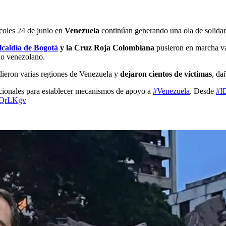
coles 24 de junio en
Venezuela
continúan generando una ola de solida
lcaldía de Bogotá
y la Cruz Roja Colombiana
pusieron en marcha va
io venezolano.
dieron varias regiones de Venezuela y
dejaron cientos de víctimas
, da
acionales para establecer mecanismos de apoyo a
#Venezuela
. Desde
#I
oQrLKgv