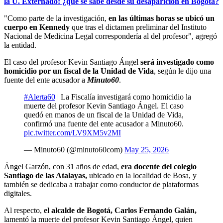
la U. Externado: ¿qué se sabe desde su desaparición en Bogotá?
"Como parte de la investigación,
en las últimas horas se ubicó un
cuerpo en Kennedy
que tras el dictamen preliminar del Instituto
Nacional de Medicina Legal correspondería al del profesor", agregó
la entidad.
El caso del profesor Kevin Santiago Ángel
será investigado como
homicidio por un fiscal de la Unidad de Vida
, según le dijo una
fuente del ente acusador a
Minuto60
.
#Alerta60
| La Fiscalía investigará como homicidio la
muerte del profesor Kevin Santiago Ángel. El caso
quedó en manos de un fiscal de la Unidad de Vida,
confirmó una fuente del ente acusador a Minuto60.
pic.twitter.com/LV9XM5v2MI
— Minuto60 (@minuto60com)
May 25, 2026
Ángel Garzón, con 31 años de edad,
era docente del colegio
Santiago de las Atalayas,
ubicado en la localidad de Bosa, y
también se dedicaba a trabajar como conductor de plataformas
digitales.
Al respecto,
el alcalde de Bogotá, Carlos Fernando Galán,
lamentó la muerte del profesor Kevin Santiago Ángel, quien