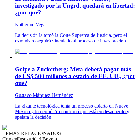
investigado por la Ungrd, quedará en libertad:
¿por qué?
Katherine Vega
La decisión la tomó la Corte Suprema de Justicia, pero el
exministro seguirá vinculado al proceso de investigación.
Golpe a Zuckerberg: Meta deberá pagar más
de US$ 500 millones a estado de EE. UU., ¿por
qué?
Gustavo Márquez Hernández
La gigante tecnológica tenía un proceso abierto en Nuevo
México y lo perdió. Ya confirmó que está en desacuerdo y
apelará la decisión.
TEMAS RELACIONADOS
Crimen
|
Inseguridad Bogotá