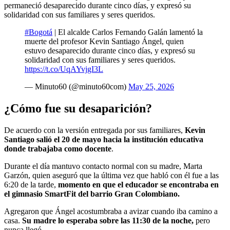
permaneció desaparecido durante cinco días, y expresó su
solidaridad con sus familiares y seres queridos.
#Bogotá
| El alcalde Carlos Fernando Galán lamentó la
muerte del profesor Kevin Santiago Ángel, quien
estuvo desaparecido durante cinco días, y expresó su
solidaridad con sus familiares y seres queridos.
https://t.co/UqAYvjgI3L
— Minuto60 (@minuto60com)
May 25, 2026
¿Cómo fue su desaparición?
De acuerdo con la versión entregada por sus familiares,
Kevin
Santiago salió el 20 de mayo hacia la institución educativa
donde trabajaba como docente
.
Durante el día mantuvo contacto normal con su madre, Marta
Garzón, quien aseguró que la última vez que habló con él fue a las
6:20 de la tarde,
momento en que el educador se encontraba en
el gimnasio SmartFit del barrio Gran Colombiano.
Agregaron que Ángel acostumbraba a avizar cuando iba camino a
casa.
Su madre lo esperaba sobre las 11:30 de la noche,
pero
nunca llegó.