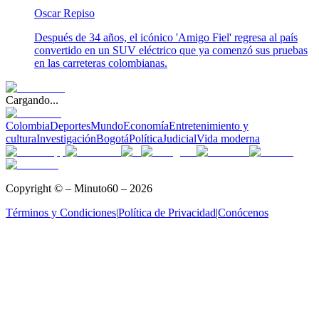
Oscar Repiso
Después de 34 años, el icónico 'Amigo Fiel' regresa al país
convertido en un SUV eléctrico que ya comenzó sus pruebas
en las carreteras colombianas.
Cargando...
Colombia
Deportes
Mundo
Economía
Entretenimiento y
cultura
Investigación
Bogotá
Política
Judicial
Vida moderna
Copyright © – Minuto60 – 2026
Términos y Condiciones
|
Política de Privacidad
|
Conócenos