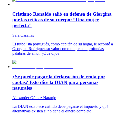
Cristiano Ronaldo salió en defensa de Giorgina
por las criticas de su cuerpo: “Una mujer
perfecta”
Sara Casallas
El futbolista portugués, como capitán de su hogar, le recordó a
Georgina Rodríguez su valor como mujer con profundas
palabras de amor. ¿Qué dijo?
¿Se puede pagar la declaración de renta por
cuotas? Esto dice la DIAN para personas
naturales
Alexander Gómez Naranjo
La DIAN establece cuándo debe pagarse el impuesto y qué
alternativas existen si no tiene el dinero completo.