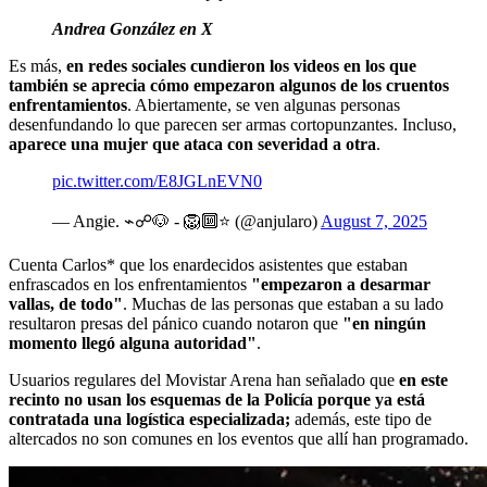
Andrea González en X
Es más,
en redes sociales cundieron los videos en los que
también se aprecia cómo empezaron algunos de los cruentos
enfrentamientos
. Abiertamente, se ven algunas personas
desenfundando lo que parecen ser armas cortopunzantes. Incluso,
aparece una mujer que ataca con severidad a otra
.
pic.twitter.com/E8JGLnEVN0
— Angie. ⌁☍🐶 - 🦁🔟⭐️ (@anjularo)
August 7, 2025
Cuenta Carlos* que los enardecidos asistentes que estaban
enfrascados en los enfrentamientos
"empezaron a desarmar
vallas, de todo"
. Muchas de las personas que estaban a su lado
resultaron presas del pánico cuando notaron que
"en ningún
momento llegó alguna autoridad"
.
Usuarios regulares del Movistar Arena han señalado que
en este
recinto no usan los esquemas de la Policía porque ya está
contratada una logística especializada;
además, este tipo de
altercados no son comunes en los eventos que allí han programado.