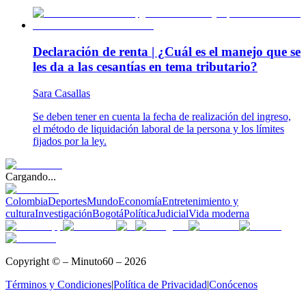
Declaración de renta | ¿Cuál es el manejo que se
les da a las cesantías en tema tributario?
Sara Casallas
Se deben tener en cuenta la fecha de realización del ingreso,
el método de liquidación laboral de la persona y los límites
fijados por la ley.
Cargando...
Colombia
Deportes
Mundo
Economía
Entretenimiento y
cultura
Investigación
Bogotá
Política
Judicial
Vida moderna
Copyright © – Minuto60 – 2026
Términos y Condiciones
|
Política de Privacidad
|
Conócenos