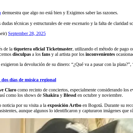
o
demuestra que algo no está bien y Exigimos saber las razones.
 dudas técnicas y estructurales de este escenario y la falta de claridad
eir)
September 28, 2025
és de la
tiquetera oficial Ticketmaster
, utilizando el método de pago o
ecemos
disculpas
a los
fans
y al artista por los
inconvenientes
ocasiona
s exigieron la devolución de su dinero: “¿Qué va a pasar con la plata?”
 dos días de música regional
ve Claro
como recinto de conciertos, especialmente considerando los 
 así como los shows de
Shakira
y
Blessd
en octubre y noviembre.
 noticia por su visita a la
exposición Artbo
en Bogotá. Durante su recor
asistentes, aunque algunos lo identificaron y capturaron imágenes que r