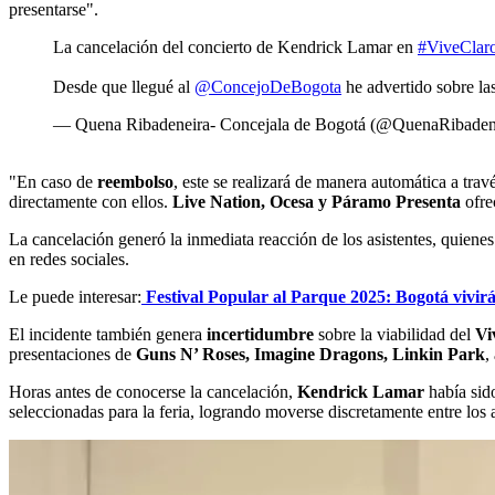
presentarse".
La cancelación del concierto de Kendrick Lamar en
#ViveClar
Desde que llegué al
@ConcejoDeBogota
he advertido sobre las
— Quena Ribadeneira- Concejala de Bogotá (@QuenaRibaden
"En caso de
reembolso
, este se realizará de manera automática a trav
directamente con ellos.
Live Nation, Ocesa y Páramo Presenta
ofr
La cancelación generó la inmediata reacción de los asistentes, quiene
en redes sociales.
Le puede interesar:
Festival Popular al Parque 2025: Bogotá vivirá
El incidente también genera
incertidumbre
sobre la viabilidad del
Vi
presentaciones de
Guns N’ Roses, Imagine Dragons, Linkin Park
,
Horas antes de conocerse la cancelación,
Kendrick Lamar
había sido
seleccionadas para la feria, logrando moverse discretamente entre los 