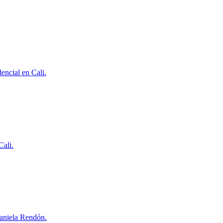
encial en Cali.
Cali.
Daniela Rendón.