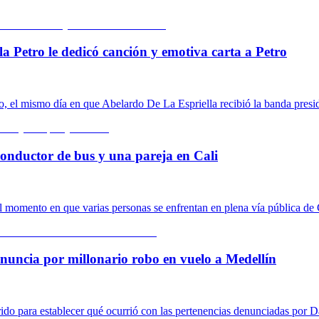
la Petro le dedicó canción y emotiva carta a Petro
o, el mismo día en que Abelardo De La Espriella recibió la banda presid
conductor de bus y una pareja en Cali
 momento en que varias personas se enfrentan en plena vía pública de 
nuncia por millonario robo en vuelo a Medellín
rrido para establecer qué ocurrió con las pertenencias denunciadas por 