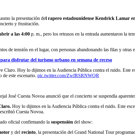
iasmo la presentación de
l rapero estadounidense Kendrick Lamar en
cierto y frustración.
abrir a las 4:00
p. m., pero los retrasos en la entrada aumentaron la ten
s de tensión en el lugar, con personas abandonando las filas y otras e
 para disfrutar del turismo urbano en semana de receso
Claro. Hoy lo dijimos en la Audiencia Pública contra el ruido. Este esc
o de este escenario.
pic.twitter.com/ZwfRSRNWQR
ejal José Cuesta Novoa anunció que el concierto se suspendía aparenteme
laro.
Hoy lo dijimos en la Audiencia Pública contra el ruido. Este escen
, escribió Cuesta Novoa.
ado oficial confirmando la
suspensión
del show:
otor
y del
recinto
, la presentación del Grand National Tour programa