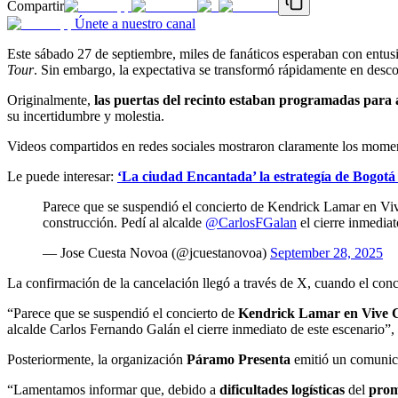
Compartir
Únete a nuestro canal
Este sábado 27 de septiembre, miles de fanáticos esperaban con entus
Tour
. Sin embargo, la expectativa se transformó rápidamente en descon
Originalmente,
las puertas del recinto estaban programadas para 
su incertidumbre y molestia.
Videos compartidos en redes sociales mostraron claramente los momento
Le puede interesar:
‘La ciudad Encantada’ la estrategía de Bogotá
Parece que se suspendió el concierto de Kendrick Lamar en Vive 
construcción. Pedí al alcalde
@CarlosFGalan
el cierre inmediat
— Jose Cuesta Novoa (@jcuestanovoa)
September 28, 2025
La confirmación de la cancelación llegó a través de X, cuando el conc
“Parece que se suspendió el concierto de
Kendrick Lamar en Vive C
alcalde Carlos Fernando Galán el cierre inmediato de este escenario”
Posteriormente, la organización
Páramo Presenta
emitió un comunic
“Lamentamos informar que, debido a
dificultades logísticas
del
prom