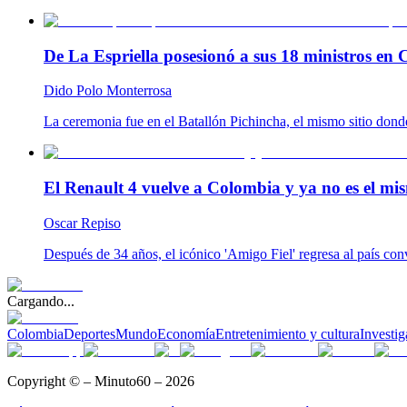
De La Espriella posesionó a sus 18 ministros en C
Dido Polo Monterrosa
La ceremonia fue en el Batallón Pichincha, el mismo sitio don
El Renault 4 vuelve a Colombia y ya no es el mis
Oscar Repiso
Después de 34 años, el icónico 'Amigo Fiel' regresa al país co
Cargando...
Colombia
Deportes
Mundo
Economía
Entretenimiento y cultura
Investig
Copyright © – Minuto60 – 2026