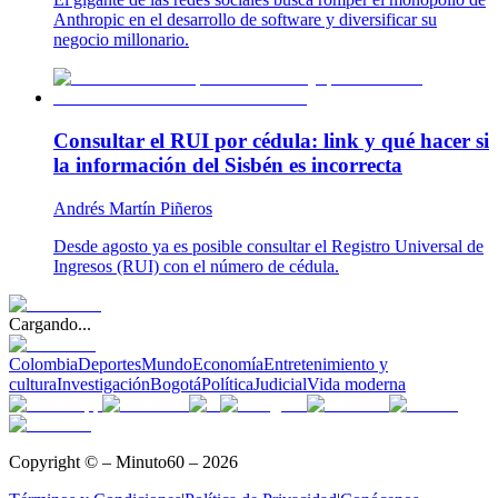
Anthropic en el desarrollo de software y diversificar su
negocio millonario.
Consultar el RUI por cédula: link y qué hacer si
la información del Sisbén es incorrecta
Andrés Martín Piñeros
Desde agosto ya es posible consultar el Registro Universal de
Ingresos (RUI) con el número de cédula.
Cargando...
Colombia
Deportes
Mundo
Economía
Entretenimiento y
cultura
Investigación
Bogotá
Política
Judicial
Vida moderna
Copyright © – Minuto60 – 2026