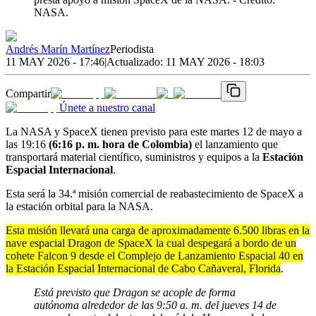
NASA.
Andrés Marín Martínez
Periodista
11 MAY 2026 - 17:46
|
Actualizado:
11 MAY 2026 - 18:03
Compartir
Únete a nuestro canal
La NASA y SpaceX tienen previsto para este martes 12 de mayo a
las 19:16
(6:16 p. m. hora de Colombia)
el lanzamiento que
transportará material científico, suministros y equipos a la
Estación
Espacial Internacional
.
Esta será la 34.ª misión comercial de reabastecimiento de SpaceX a
la estación orbital para la NASA.
Esta misión llevará una carga de aproximadamente 6.500 libras en la
nave espacial Dragon de SpaceX la cual despegará a bordo de un
cohete Falcon 9 desde el Complejo de Lanzamiento Espacial 40 en
la Estación Espacial Internacional de Cabo Cañaveral, Florida
.
Está previsto que Dragon se acople de forma
autónoma alrededor de las 9:50 a. m. del jueves 14 de