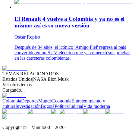
El Renault 4 vuelve a Colombia y ya no es el
mismo: así es su nueva versión
Oscar Repiso
Después de 34 años, el icónico 'Amigo Fiel' regresa al país
convertido en un SUV eléctrico que ya comenzó sus pruebas
en las carreteras colombianas.
TEMAS RELACIONADOS
Estados Unidos
|
NASA
|
Elon Musk
Ver otros temas
Cargando...
Colombia
Deportes
Mundo
Economía
Entretenimiento y
cultura
Investigación
Bogotá
Política
Judicial
Vida moderna
Copyright © – Minuto60 – 2026