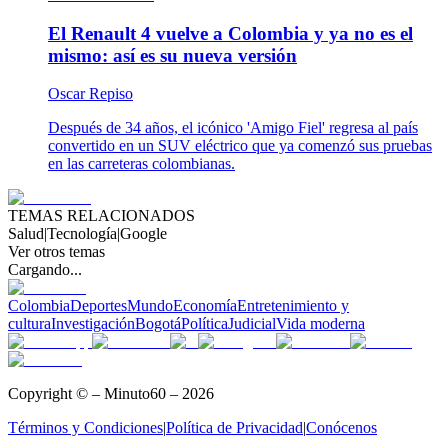
El Renault 4 vuelve a Colombia y ya no es el
mismo: así es su nueva versión
Oscar Repiso
Después de 34 años, el icónico 'Amigo Fiel' regresa al país
convertido en un SUV eléctrico que ya comenzó sus pruebas
en las carreteras colombianas.
TEMAS RELACIONADOS
Salud
|
Tecnología
|
Google
Ver otros temas
Cargando...
Colombia
Deportes
Mundo
Economía
Entretenimiento y
cultura
Investigación
Bogotá
Política
Judicial
Vida moderna
Copyright © – Minuto60 – 2026
Términos y Condiciones
|
Política de Privacidad
|
Conócenos