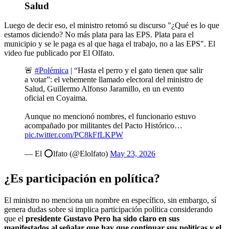
Salud
Luego de decir eso, el ministro retomó su discurso "¿Qué es lo que
estamos diciendo? No más plata para las EPS. Plata para el
municipio y se le paga es al que haga el trabajo, no a las EPS". El
video fue publicado por El Olfato.
🚨
#Polémica
| “Hasta el perro y el gato tienen que salir
a votar”: el vehemente llamado electoral del ministro de
Salud, Guillermo Alfonso Jaramillo, en un evento
oficial en Coyaima.
Aunque no mencionó nombres, el funcionario estuvo
acompañado por militantes del Pacto Histórico…
pic.twitter.com/PC8kFfLKPW
— El ⭕lfato (@Elolfato)
May 23, 2026
¿Es participación en política?
El ministro no menciona un nombre en específico, sin embargo, sí
genera dudas sobre si implica participación política considerando
que el
presidente Gustavo Pero ha sido claro en sus
manifestados al señalar que hay que continuar sus políticas y el