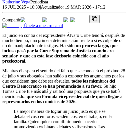
Katherine Vega
Periodista
16 JUL 2025 - 10:30
|
Actualizado:
19 MAR 2026 - 17:12
Compartir
Únete a nuestro canal
El juicio en contra del expresidente Álvaro Uribe tendrá, después de
mucho tiempo, una primera determinación frente a si es culpable o
no de manipulación de testigos.
Ha sido un proceso largo, que
incluso pasó por la Corte Suprema de Justicia cuando era
senador, y que en esta fase decisoria coincide con el año
preelectoral.
Mientras él espera el sentido del fallo que se conocerá el próximo 28
de julio y sus abogados han salido a exponer los argumentos por los
que consideran que debe ser absuelto,
todos los miembros del
Centro Democrático se han pronunciado a su favor.
Su hijo
Tomás Uribe fue más allá y ratificó una propuesta que ya se había
mencionado:
que sea fórmula vicepresidencial de quien llegue a
representarlos en los comicios de 2026.
La mejor manera de lograr un juicio justo es que se
debata el caso en foros académicos, en el trabajo, en la
familia. Quien quiera contribuir puede hacerlo
promoviendo webinars, debates y discusiones. Las