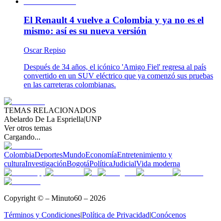
El Renault 4 vuelve a Colombia y ya no es el
mismo: así es su nueva versión
Oscar Repiso
Después de 34 años, el icónico 'Amigo Fiel' regresa al país
convertido en un SUV eléctrico que ya comenzó sus pruebas
en las carreteras colombianas.
TEMAS RELACIONADOS
Abelardo De La Espriella
|
UNP
Ver otros temas
Cargando...
Colombia
Deportes
Mundo
Economía
Entretenimiento y
cultura
Investigación
Bogotá
Política
Judicial
Vida moderna
Copyright © – Minuto60 – 2026
Términos y Condiciones
|
Política de Privacidad
|
Conócenos