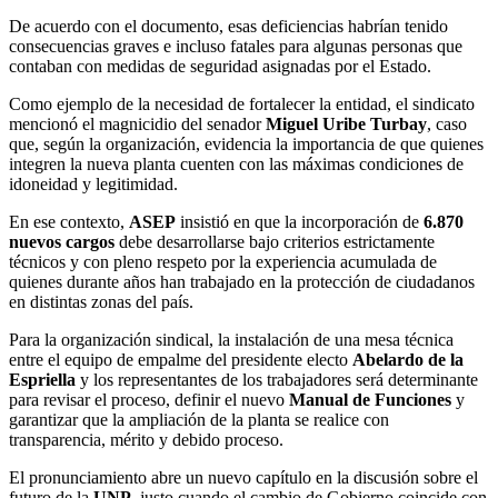
De acuerdo con el documento, esas deficiencias habrían tenido
consecuencias graves e incluso fatales para algunas personas que
contaban con medidas de seguridad asignadas por el Estado.
Como ejemplo de la necesidad de fortalecer la entidad, el sindicato
mencionó el magnicidio del senador
Miguel Uribe Turbay
, caso
que, según la organización, evidencia la importancia de que quienes
integren la nueva planta cuenten con las máximas condiciones de
idoneidad y legitimidad.
En ese contexto,
ASEP
insistió en que la incorporación de
6.870
nuevos cargos
debe desarrollarse bajo criterios estrictamente
técnicos y con pleno respeto por la experiencia acumulada de
quienes durante años han trabajado en la protección de ciudadanos
en distintas zonas del país.
Para la organización sindical, la instalación de una mesa técnica
entre el equipo de empalme del presidente electo
Abelardo de la
Espriella
y los representantes de los trabajadores será determinante
para revisar el proceso, definir el nuevo
Manual de Funciones
y
garantizar que la ampliación de la planta se realice con
transparencia, mérito y debido proceso.
El pronunciamiento abre un nuevo capítulo en la discusión sobre el
futuro de la
UNP
, justo cuando el cambio de Gobierno coincide con