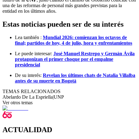
una de las reformas de personal más grandes previstas para la
entidad en los últimos años.
Estas noticias pueden ser de su interés
Lea también :
Mundial 2026: comienzan los octavos de
final; partidos de hoy, 4 de julio, hora y enfrentamientos
Le puede interesar:
José Manuel Restrepo y Germán Ávila
protagonizan el primer choque por el empalme
presidencial
De su interés:
Revelan los últimos chats de Natalia Villalba
antes de su muerte en Bogotá
TEMAS RELACIONADOS
Abelardo De La Espriella
|
UNP
Ver otros temas
ACTUALIDAD