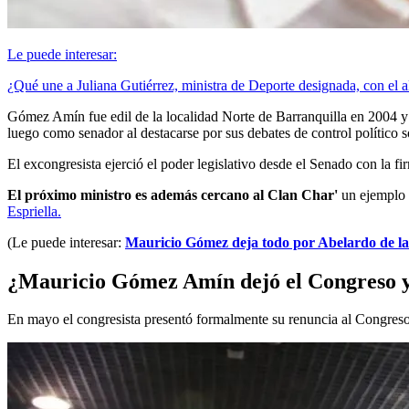
Le puede interesar:
¿Qué une a Juliana Gutiérrez, ministra de Deporte designada, con el 
Gómez Amín fue edil de la localidad Norte de Barranquilla en 2004 y 
luego como senador al destacarse por sus debates de control político s
El excongresista ejerció el poder legislativo desde el Senado con la f
El próximo ministro es además cercano al Clan Char'
un ejemplo d
Espriella.
(Le puede interesar:
Mauricio Gómez deja todo por Abelardo de la E
¿Mauricio Gómez Amín dejó el Congreso y 
En mayo el congresista presentó formalmente su renuncia al Congreso 