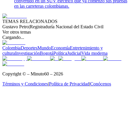
convertido en un SUV eléctrico que ya comenzó sus pruebas
en las carreteras colombianas.
TEMAS RELACIONADOS
Gustavo Petro
|
Registraduría Nacional del Estado Civil
Ver otros temas
Cargando...
Colombia
Deportes
Mundo
Economía
Entretenimiento y
cultura
Investigación
Bogotá
Política
Judicial
Vida moderna
Copyright © – Minuto60 – 2026
Términos y Condiciones
|
Política de Privacidad
|
Conócenos